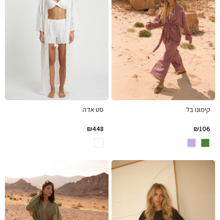
קימונו בל
סט אדה
₪
448
₪
106