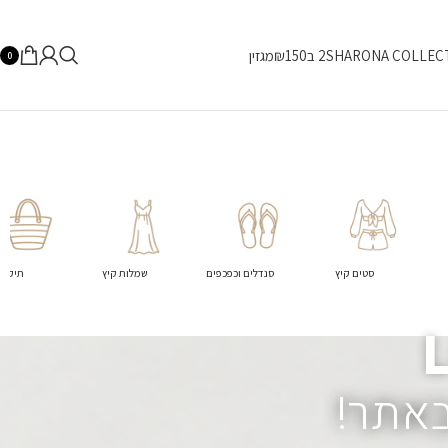
SHARONA COLLEC
2 ב₪150
מגזין
0
סטים קיץ
סנדלים וכפכפים
שמלות קיץ
תיקים