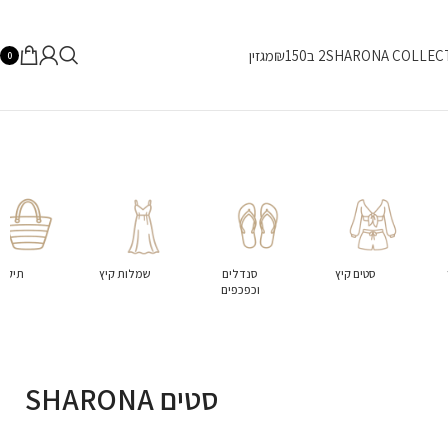
SHARONA COLLEC
2 ב₪150
מגזין
0
סטים קיץ
סנדלים
שמלות קיץ
תיקים
וכפכפים
סטים SHARONA