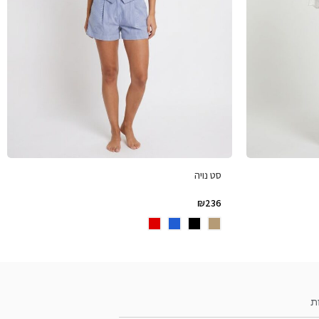
סט נויה
₪
236
ת