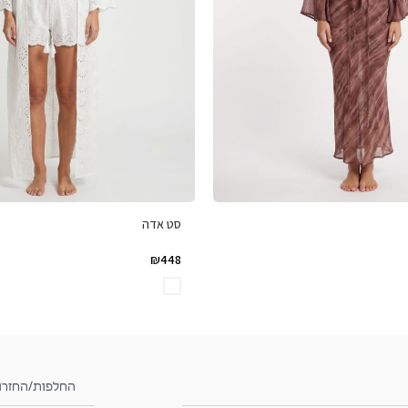
סט אדה
₪
448
החלפות/החזרו