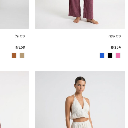
סט אינה
סט של
₪
258
₪
254