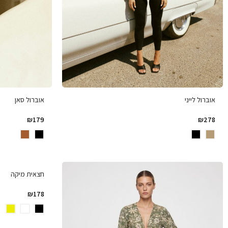
אוברול לייני
אוברול סאן
₪
179
₪
278
חצאית מיקה
₪
178