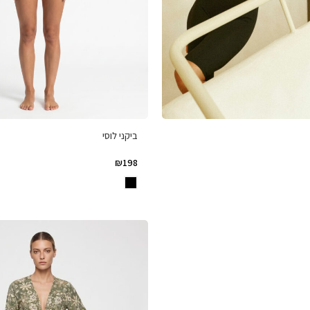
ביקני לוסי
₪
198