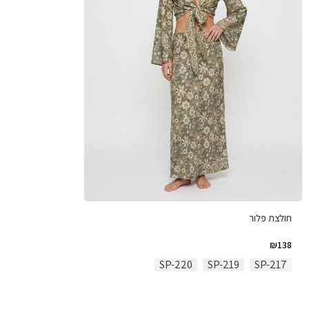
חולצת פלור
₪
138
SP-220
SP-219
SP-217