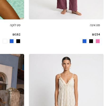
סט אינה
סט לוקה
₪
162
₪
254