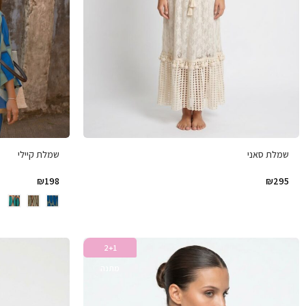
שמלת סאני
שמלת קיילי
₪
198
₪
295
2+1
מתנה