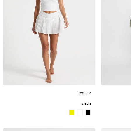
טופ מיקי
₪
178