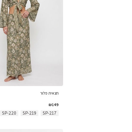
חצאית פלור
₪
149
SP-220
SP-219
SP-217