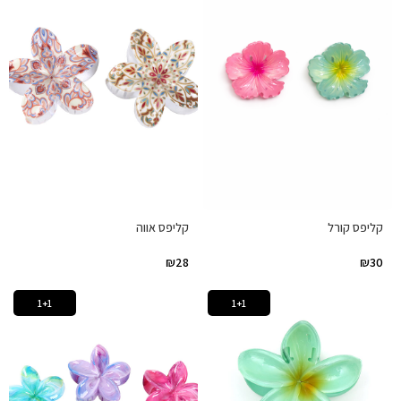
קליפס קורל
קליפס אווה
₪
28
₪
30
1+1
1+1