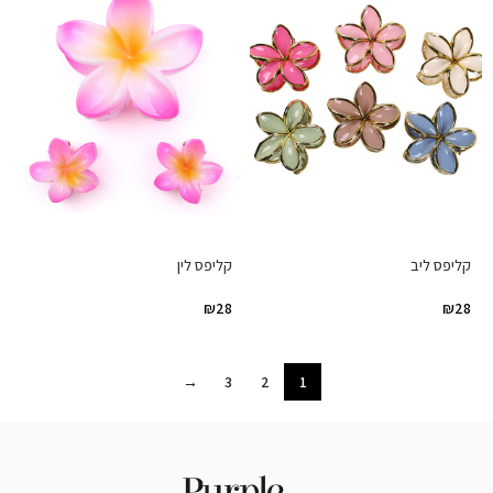
קליפס ליב
קליפס לין
₪
28
₪
28
→
3
2
1