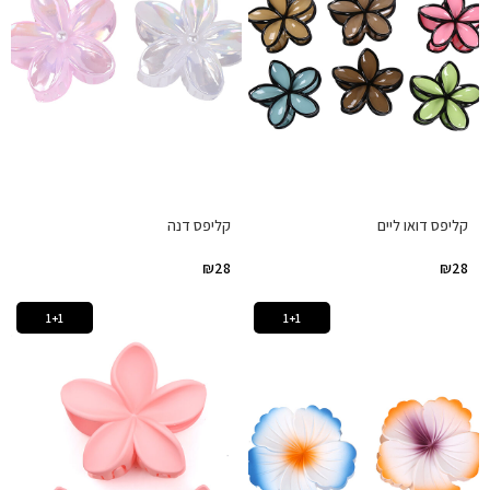
קליפס דואו ליים
קליפס דנה
₪
28
₪
28
1+1
1+1