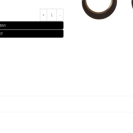
הוס
לר