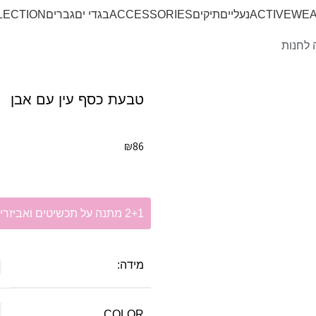
ACTIVEWE
נעליים
תיקים
ACCESSORIES
בגדי ים
גברים
LECTION
 לחנות
טבעת כסף עין עם אבן
₪
86
2+1 מתנה על תכשיטים ואביזרי שיער!
מידה:
COLOR