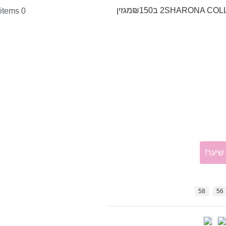
SHARONA COL
2 ב₪150
מגזין
items
0
58
56