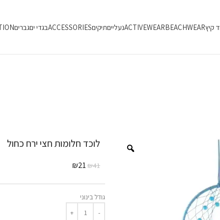
ד קיץ
BEACHWEAR
ACTIVEWEAR
נעליים
תיקים
ACCESSORIES
בגדי ים
גברים
TION
לוכד חלומות חצי ירח כחול
₪
21
₪
41
גודל בינוני