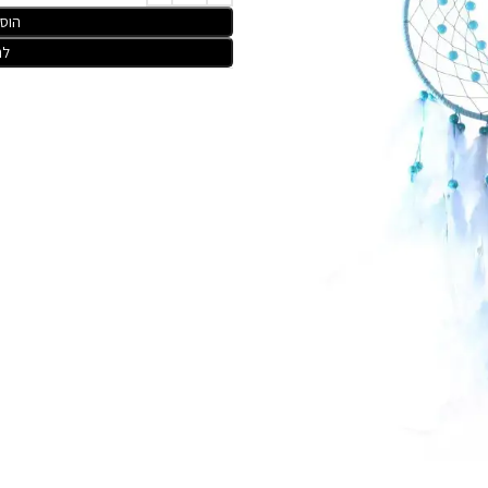
הוס
לר