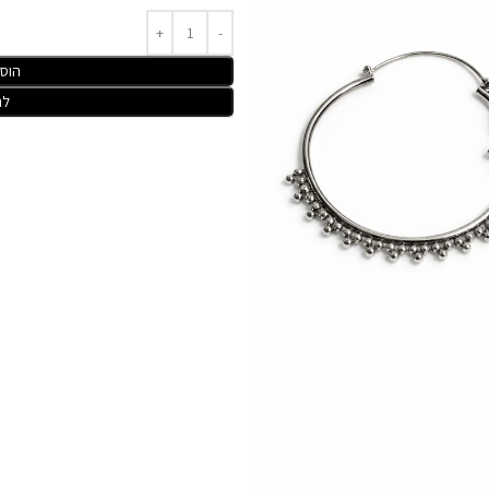
הוס
לר