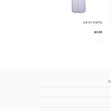
עליונית רוז וויט
₪
138
ת