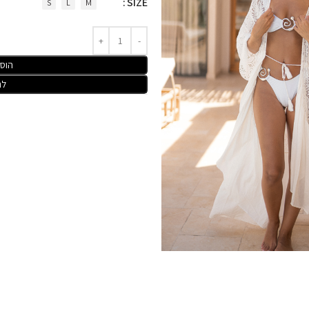
SIZE
S
L
M
הוס
לר