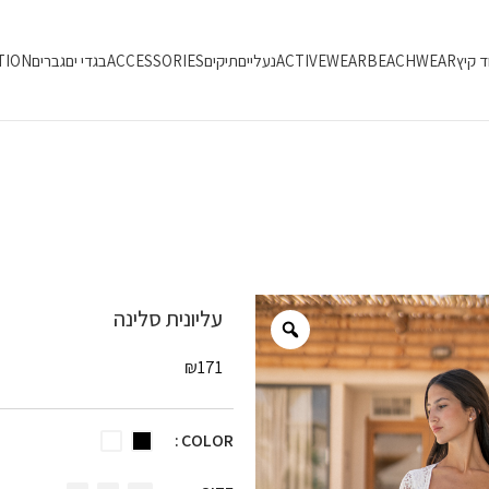
ד קיץ
BEACHWEAR
ACTIVEWEAR
נעליים
תיקים
ACCESSORIES
בגדי ים
גברים
TION
עליונית סלינה
₪
171
COLOR