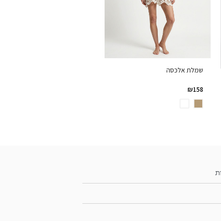
שמלת אלכסה
₪
158
ת