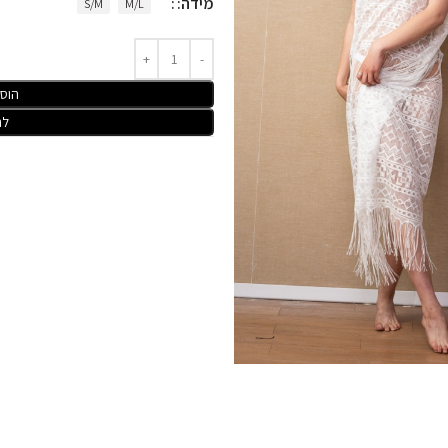
מידה:
S/M
M/L
הוס
לר