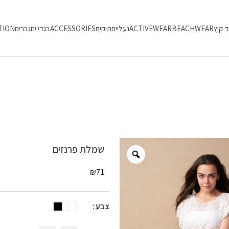
ד קיץ
BEACHWEAR
ACTIVEWEAR
נעליים
תיקים
ACCESSORIES
בגדי ים
גברים
TION
שמלת פרנזים
₪
71
צבע