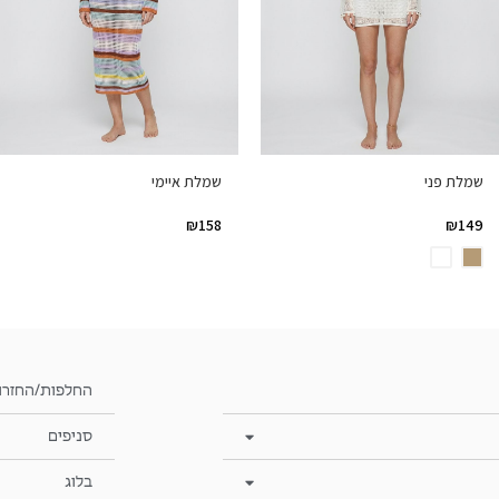
שמלת פני
שמלת איימי
₪
158
₪
149
החלפות/החזרו
סניפים
בלוג