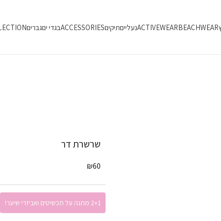
ץ
BEACHWEAR
ACTIVEWEAR
נעליים
תיקים
ACCESSORIES
בגדי ים
גברים
LECTION
שרשרת דר
₪
60
2+1 מתנה על תכשיטים ואביזרי שיער!