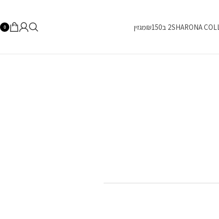
SHARONA COL
2 ב₪150
מגזין
0