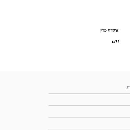
שרשרת מרין
₪
78
ת