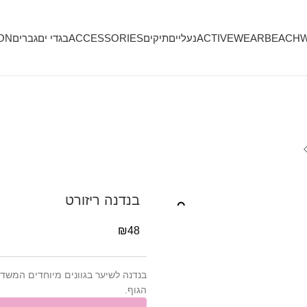
BEACH
ACTIVEWEAR
נעליים
תיקים
ACCESSORIES
בגדי ים
גברים
ON
בנדנה ריזורט
₪
48
בנדנה לשיער בגוונים מיוחדים המשדרג
הגוף.