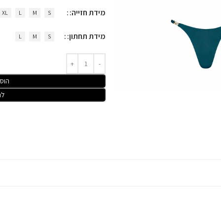
מידת חזייה:
XL
L
M
S
מידת תחתון:
L
M
S
הוס
לר