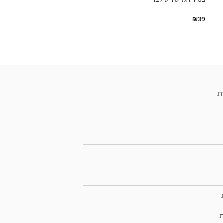
₪
39
ת
ת