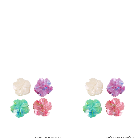
קליפס דואו בלום
קליפס ירוק פנינה