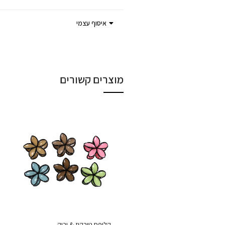
איסוף עצמי
מוצרים קשורים
קליפס טורקיז & ירוק