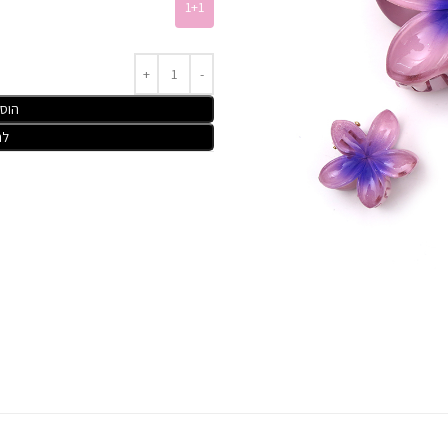
1+1
הוס
לר