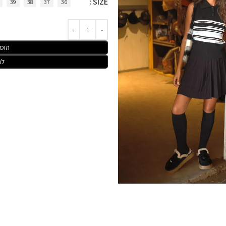
SIZE
39
38
37
36
הוס
לר