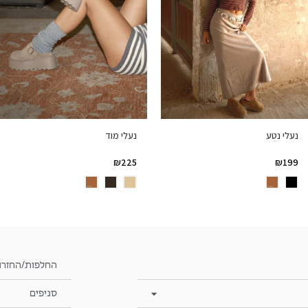
נעלי נטע
נעלי מוד
₪
225
₪
199
החלפות/החזרו
סניפים