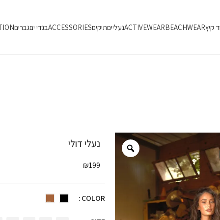
ד קיץ
BEACHWEAR
ACTIVEWEAR
נעליים
תיקים
ACCESSORIES
בגדי ים
גברים
TION
נעלי דולי
₪
199
COLOR