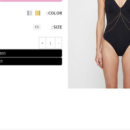
COLOR
SIZE
FS
הוס
לר