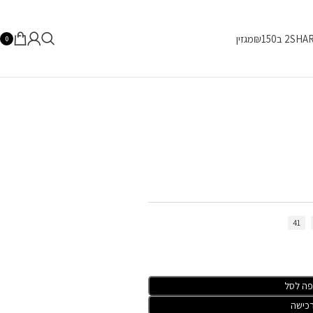
SHA
2 ב₪150
מגזין
0
41
פה לסל
כישה