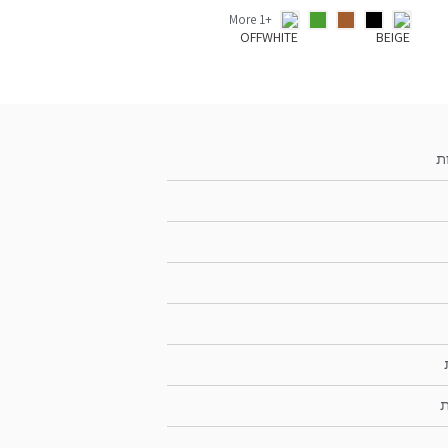
+1 More
ת
ת