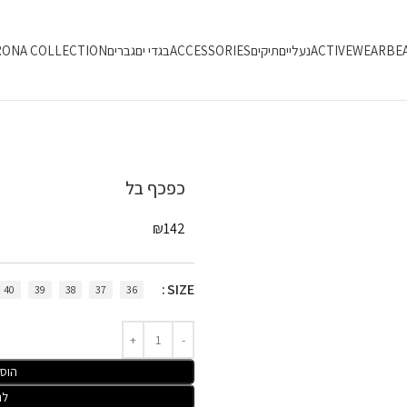
BE
ACTIVEWEAR
נעליים
תיקים
ACCESSORIES
בגדי ים
גברים
RONA COLLECTION
כפכף בל
₪
142
SIZE
40
39
38
37
36
הוס
לר