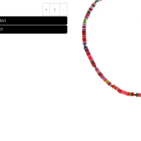
הוס
לר