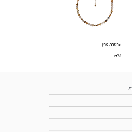
שרשרת מרין
₪
78
ת