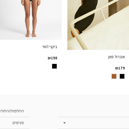
ביקני לוסי
אוברול סאן
₪
198
₪
179
החלפות/החזרו
סניפים