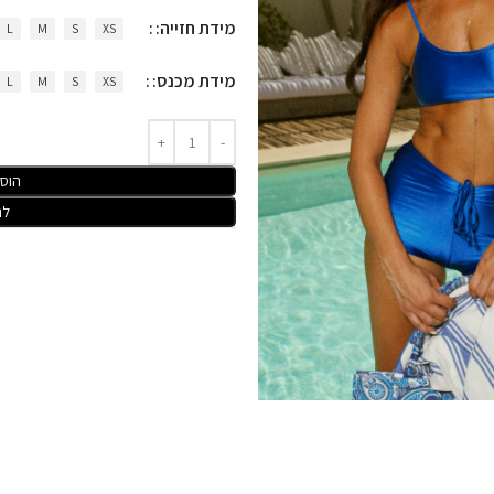
מידת חזייה:
L
M
S
XS
מידת מכנס:
L
M
S
XS
הוס
לר