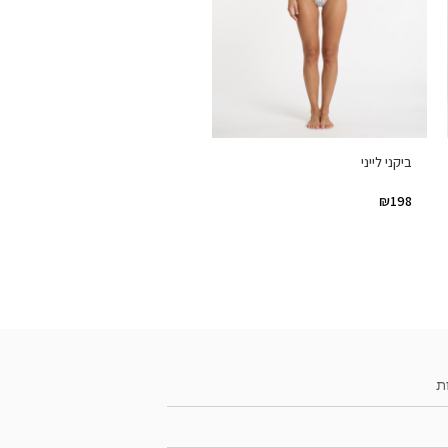
ביקני לייני
₪
198
ת