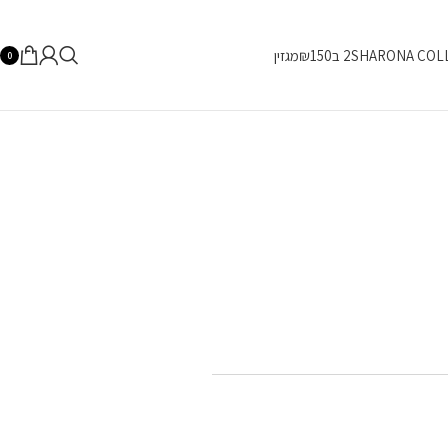
SHARONA COL
2 ב₪150
מגזין
0