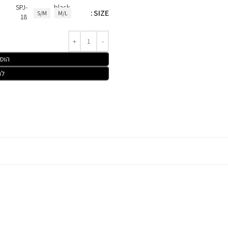
SIZE
S/M
M/L
הוס
לר