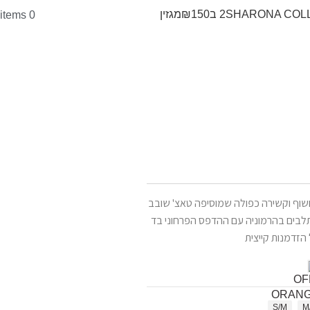
SHARONA COL
2 ב₪150
מגזין
items
0
וף וקשירה כפולה שמוסיפה טאצ' שובב
שתלבים בהרמוניה עם ההדפס הפרחוני בד
הזדמנות קייצית
S/M
M