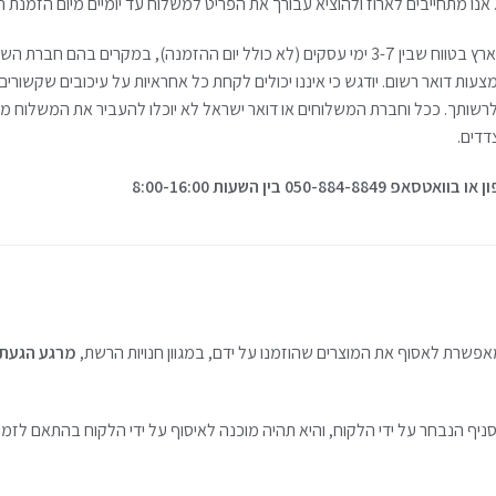
נו מתחייבים לארוז ולהוציא עבורך את הפריט למשלוח עד יומיים מיום הזמנת ה
משלוח עד הבית לרוב מגיע לכל חלקי הארץ בטווח שבין 3-7 ימי עסקים (לא כולל יום ההזמנה), במ
ת דואר רשום. יודגש כי איננו יכולים לקחת כל אחראיות על עיכובים שקשורים 
רשותך. ככל וחברת המשלוחים או דואר ישראל לא יוכלו להעביר את המשלוח מכל
דדים.
050 בין השעות 8:00-16:00
שרת לאסוף את המוצרים שהוזמנו על ידם, במגוון חנויות הרשת,
יף הנבחר על ידי הלקוח, והיא תהיה מוכנה לאיסוף על ידי הלקוח בהתאם לז