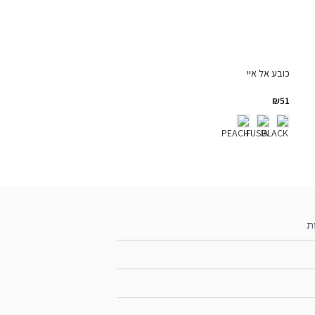
כובע אל איי
₪
51
ת