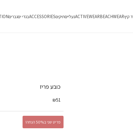
ד קיץ
BEACHWEAR
ACTIVEWEAR
נעליים
תיקים
ACCESSORIES
בגדי ים
גברים
TION
כובע פריז
₪
51
פריט שני ב50% הנחה!