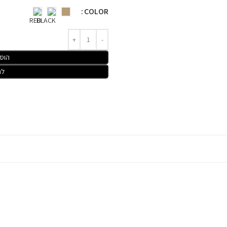
COLOR
הוס
לר