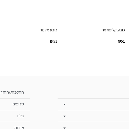
כובע קליפורניה
כובע אלמה
₪
51
₪
51
החלפות/החזרו
סניפים
בלוג
אודות