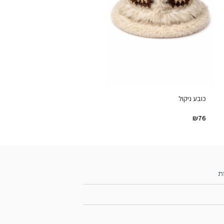
כובע ניקול
₪
76
ת