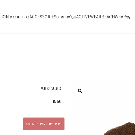
ד קיץ
BEACHWEAR
ACTIVEWEAR
נעליים
תיקים
ACCESSORIES
בגדי ים
גברים
TION
כובע פופי
₪
60
פריט שני ב50% הנחה!