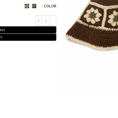
COLOR
הוס
לר