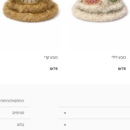
כובע לילי
כובע קרי
₪
76
₪
76
החלפות/החזרו
סניפים
בלוג