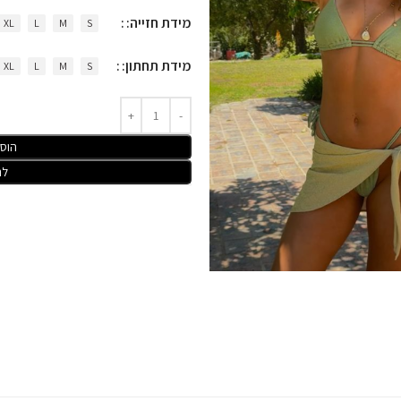
מידת חזייה:
XL
L
M
S
מידת תחתון:
XL
L
M
S
הוס
לר