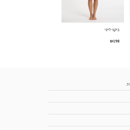
ביקני לייני
₪
198
ת