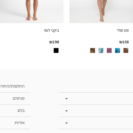
סט סולי
ביקני לוסי
₪
158
₪
198
החלפות/החזרו
סניפים
בלוג
אודות