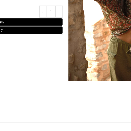
הוס
לר