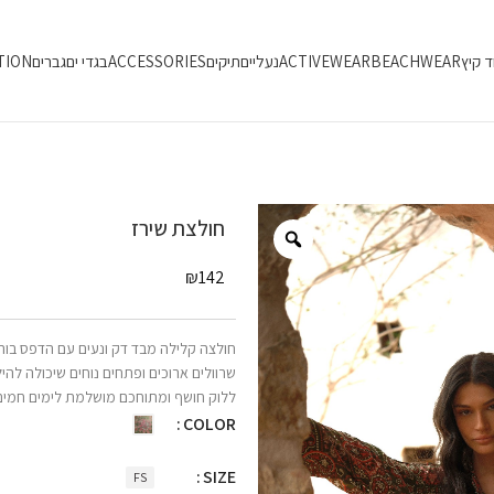
ד קיץ
BEACHWEAR
ACTIVEWEAR
נעליים
תיקים
ACCESSORIES
בגדי ים
גברים
TION
חולצת שירז
₪
142
חולצה קלילה מבד דק ונעים עם הדפס בוהו
שרוולים ארוכים ופתחים נוחים שיכולה לה
ללוק חושף ומתוחכם מושלמת לימים חמים 
COLOR
SIZE
FS