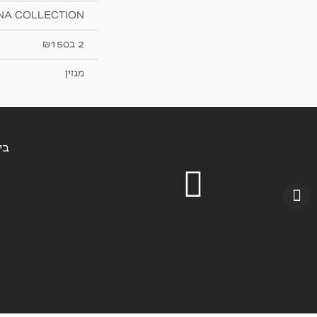
NA COLLECTION
2 ב₪150
מגזין
בין הש