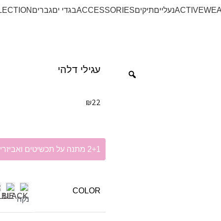
ACTIVEWE
נעליים
תיקים
ACCESSORIES
בגדי ים
גברים
LECTION
עגילי דלהי
₪
22
2+1 מתנה על תכשיטים ואביזרי שיער!
COLOR
נקה