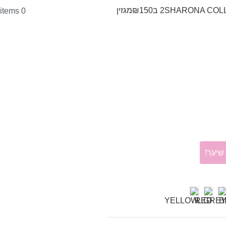
SHARONA COL
2 ב₪150
מגזין
items
0