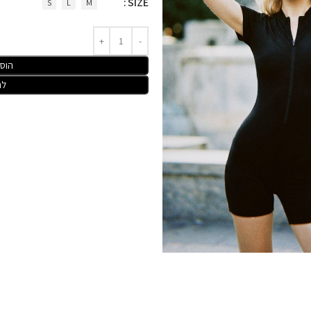
SIZE
S
L
M
הוס
לר