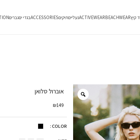
ד קיץ
BEACHWEAR
ACTIVEWEAR
נעליים
תיקים
ACCESSORIES
בגדי ים
גברים
TION
אוברול סלואן
₪
149
COLOR