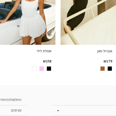
שמלת לילי
אוברול סאן
₪
258
₪
179
החלפות/החזרו
סניפים