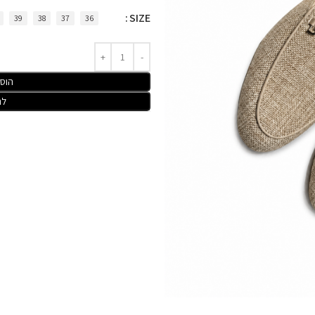
SIZE
39
38
37
36
הוס
לר