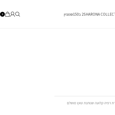
SHARONA COLLEC
2 ב₪150
מגזין
0
רת
רפיה
קלועה
שנותנת
טאץ
מושלם