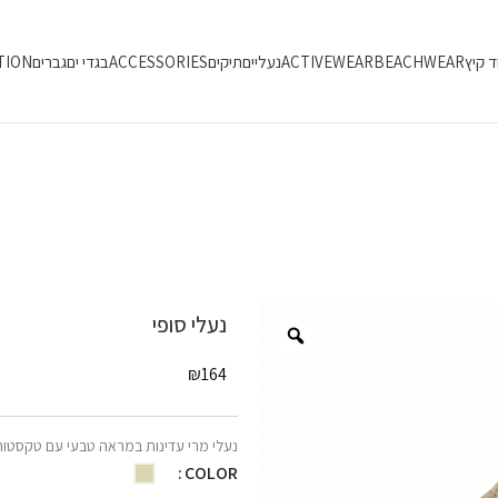
ד קיץ
BEACHWEAR
ACTIVEWEAR
נעליים
תיקים
ACCESSORIES
בגדי ים
גברים
TION
נעלי סופי
₪
164
נעלי
מרי
עדינות
במראה
טבעי
עם
טקסטו
COLOR