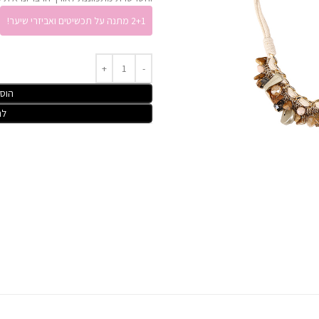
2+1 מתנה על תכשיטים ואביזרי שיער!
הוס
לר