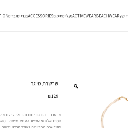
ד קיץ
BEACHWEAR
ACTIVEWEAR
נעליים
תיקים
ACCESSORIES
בגדי ים
גברים
TION
שרשרת טייגר
₪
129
שרשרת בוהו בגווני חום זהוב וטבעי עם שי
חמים ואלגנטי העיצוב העשיר משתלב מושל
והשרשרת מתכווננת לאורך הרצוי ונראית