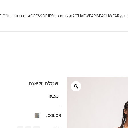
ד קיץ
BEACHWEAR
ACTIVEWEAR
נעליים
תיקים
ACCESSORIES
בגדי ים
גברים
TION
שמלת יוליאנה
₪
151
COLOR