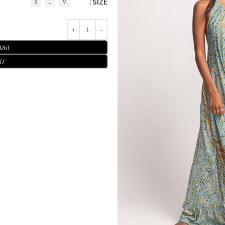
SIZE
S
L
M
הוס
לר